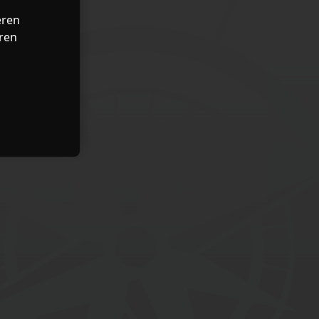
eren
ren