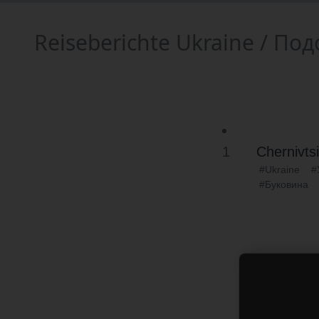
Reiseberichte Ukraine / П
1
Chernivtsi
#Ukraine
#
#Буковина