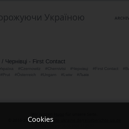
одорожуючи Україною
ARCHI
 / Чернівці - First Contact
Україна
#Czernowitz
#Chernivtsi
#Чернівці
#First Contact
#B
#Prut
#Österreich
#Ungarn
#Lwiw
#Львів
Wir nutzen
Hugo
für unsere Seite.
Cookies
© 2016-2026
reiseberichte-ukraine.de
/
reiseberichte-ua.de
letztes Update: 06.06.2026 11:25:57