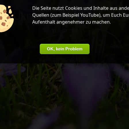
Die Seite nutzt
Cookies
und Inhalte aus and
hte Ukraine / Подорожую
Quellen (zum Beispiel
YouTube
), um Euch Eu
Aufenthalt angenehmer zu machen.
tz
Galizien
Bukowyna
Riwne
OK, kein Problem
Kamjanez-Podilskyj