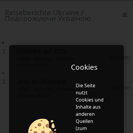
Reiseberichte Ukraine /
Подорожуючи Україною
1
Rückblick auf 2022
30.12.2022
#2022
#Ukraine
#Україна
Cookies
#Jahresrückblick
2
2021 ein Rückblick
Die Seite
22.12.2021
#2021
#Ukraine
#Україна
nutzt
#Jahresrückblick
Cookies
und
Inhalte aus
anderen
Quellen
(zum