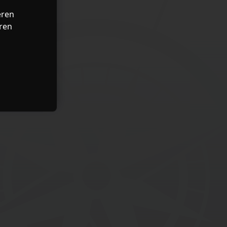
eren
ren