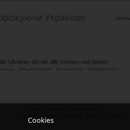
одорожуючи Україною
ARCHI
der Ukraine, die wir alle kennen und lieben
Україна
#ReiseberichteUA
#KnownPlaces
#MagicalUkraine
Wir nutzen
Hugo
für unsere Seite.
© 2016-2026
reiseberichte-ukraine.de
/
reiseberichte-ua.de
Cookies
letztes Update: 06.06.2026 11:25:57