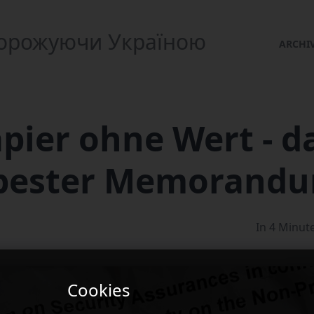
одорожуючи Україною
ARCHI
apier ohne Wert - d
pester Memorand
In 4 Minut
Cookies