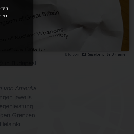
eren
ren
Bild von
Reiseberichte Ukraine
in Budapest
.
en von Amerika
ungen jeweils
Gegenleistung
enden Grenzen
Helsinki