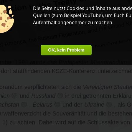
Die Seite nutzt
Cookies
und Inhalte aus and
Quellen (zum Beispiel
YouTube
), um Euch Eu
Aufenthalt angenehmer zu machen.
OK, kein Problem
mber 1994 wurde das
Budapester Memorandum
dort stattfindenden KSZE-Konferenz unterzeichnet
randum verpflichteten sich die
Vereinigten Staat
nien
und
Russland
in drei getrennten Erklär
achstan
,
Belarus
und der
Ukraine
, als 
arwaffenverzicht die Souveränität und die besteh
. 1) zu achten. Dabei wird auf die Schlussakte von 