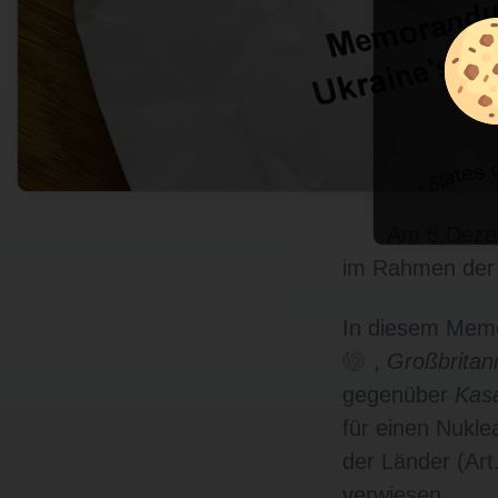
Am 5.Deze
im Rahmen der 
In diesem Memo
,
Großbritan
gegenüber
Kas
für einen Nukle
der Länder (Art
verwiesen.