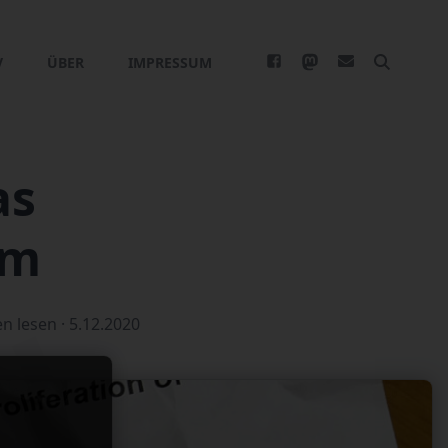
V
ÜBER
IMPRESSUM
as
um
en lesen ·
5.12.2020