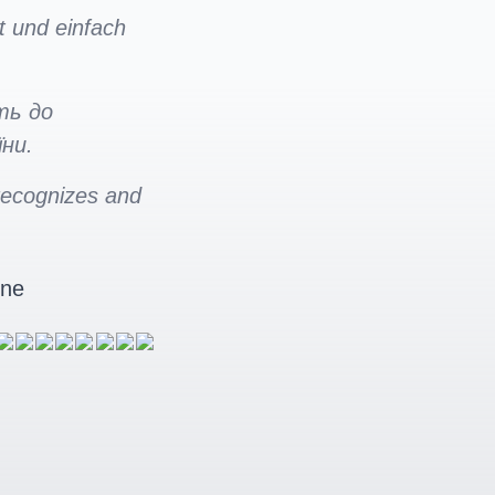
t und einfach
ть до
ни.
 recognizes and
ine