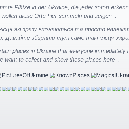
mmte Plätze in der Ukraine, die jeder sofort erkenn
ir wollen diese Orte hier sammeln und zeigen ..
 місця які зразу впізнаються та просто належа
. Давайте збирати тут саме такі місця Украї
rtain places in Ukraine that everyone immediately
we want to collect and show these places here ..
PicturesOfUkraine
KnownPlaces
MagicalUkra