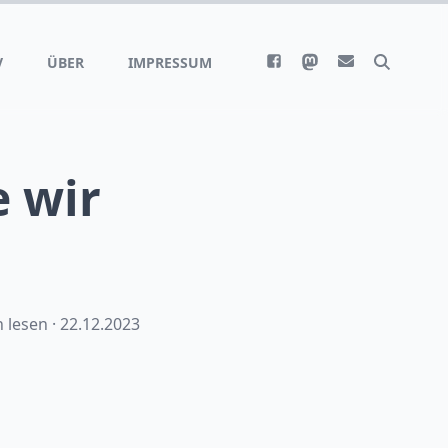
V
ÜBER
IMPRESSUM
e wir
 lesen ·
22.12.2023