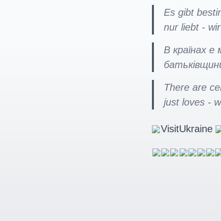
Es gibt besti
nur liebt - w
В країнах е
батьківщини
There are ce
just loves - 
VisitUkraine