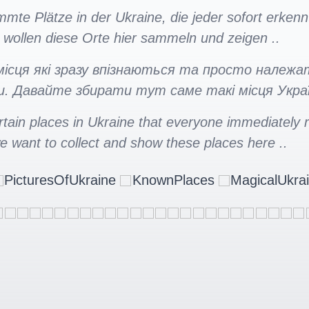
mmte Plätze in der Ukraine, die jeder sofort erkenn
ir wollen diese Orte hier sammeln und zeigen ..
 місця які зразу впізнаються та просто належа
. Давайте збирати тут саме такі місця Украї
rtain places in Ukraine that everyone immediately
we want to collect and show these places here ..
PicturesOfUkraine
KnownPlaces
MagicalUkra