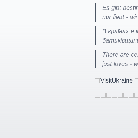
Es gibt besti
nur liebt - w
В країнах е
батьківщини
There are ce
just loves - 
VisitUkraine