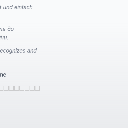
t und einfach
ть до
ни.
 recognizes and
ine