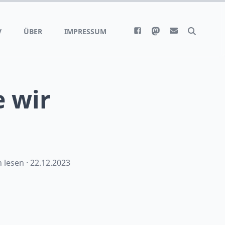
V
ÜBER
IMPRESSUM
e wir
 lesen ·
22.12.2023