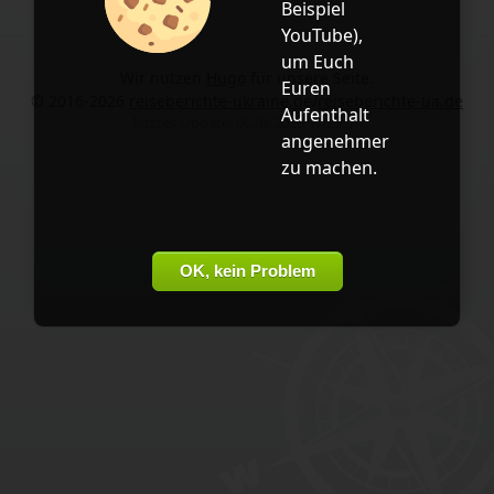
Beispiel
YouTube
),
um Euch
Wir nutzen
Hugo
für unsere Seite.
Euren
© 2016-2026
reiseberichte-ukraine.de
/
reiseberichte-ua.de
Aufenthalt
letztes Update: 06.06.2026 11:25:57
angenehmer
zu machen.
OK, kein Problem