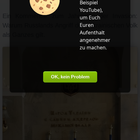
Beispiel
YouTube
),
Ein Kommentar zum Jahrestag der Invasion:
um Euch
Euren
Warum Russlands Angriff dem ukrainischen Volk
Aufenthalt
als Ganzes gilt.
angenehmer
zu machen.
OK, kein Problem