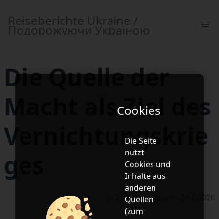
Reiseberichte Ukraine /
Подорожуючи Україною
Die Quelle der
Macht als Ziel des
Cookies
Vernichtungskrie
Die Seite
nutzt
ges
Cookies
und
Inhalte aus
anderen
In 3 Minuten lesen ·
24.2.2026
Quellen
(zum