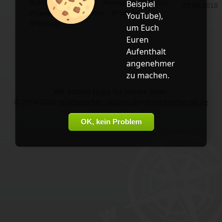
#Ukraine
#Україна
#Kamjanez-Podilskyj
Beispiel
23.09.2018
#Каменец-Подольский
#Podolien
YouTube
),
#Festung
um Euch
Euren
Aufenthalt
angenehmer
zu machen.
Wir nutzen
Hugo
für unsere Seite.
© 2016-2026
reiseberichte-ukraine.de
/
reiseberichte-ua.de
letztes Update: 06.06.2026 11:25:57
OK, kein Problem