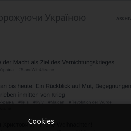
одорожуючи Україною
ARCHI
e der Macht als Ziel des Vernichtungskrieges
Україна
#StandWithUkraine
n bis heute: Ein Rückblick auf Mut, Begegnunge
rleben inmitten von Krieg
Україна
#Київ
#Kyїv
#Maidan
#Revolution der Würde
kraine
Cookies
м Христовим! - Frohe Weihnachten!