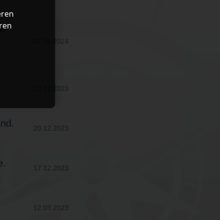
eren
ren
ge
07.04.2024
22.12.2023
nd.
20.12.2023
e.
17.12.2023
12.03.2023