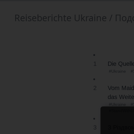
Reiseberichte Ukraine / П
1
Die Quell
#Ukraine
#
2
Vom Maida
das Weite
#Ukraine
#
#StandWithU
3
З Різдво